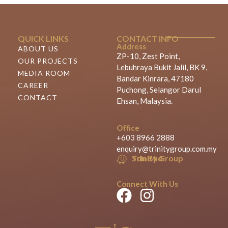
QUICK LINKS
CONTACT INFO
Address
ABOUT US
ZP-10, Zest Point,
OUR PROJECTS
Lebuhraya Bukit Jalil, BK 9,
MEDIA ROOM
Bandar Kinrara, 47180
CAREER
Puchong, Selangor Darul
CONTACT
Ehsan, Malaysia.
Office
+603 8966 2888
enquiry@trinitygroup.com.my
Trinity Group Sdn Bhd
Connect With Us